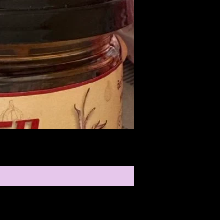
Medireal
ราคา
$25.00