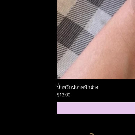
น้ำพริกปลาหมึกย่าง
ราคา
$13.00