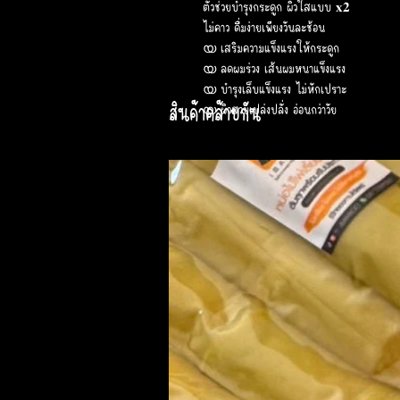
ตัวช่วยบำรุงกระดูก ผิวใสแบบ 𝐱𝟐
ไม่คาว ดื่มง่ายเพียงวันละช้อน
യ เสริมความแข็งแรงให้กระดูก
യ ลดผมร่วง เส้นผมหนาแข็งแรง
യ บำรุงเล็บแข็งแรง ไม่หักเปราะ
สินค้าคล้ายกัน
യ ผิวสวยเปล่งปลั่ง อ่อนกว่าวัย