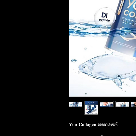
𝐘𝐨𝐨 𝐂𝐨𝐥𝐥𝐚𝐠𝐞𝐧 คอลลาเจนแท้