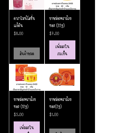
คาราไมน์โลชั่น
ยาหม่องตราถ้วย
แก้คัน
ทอง (22g)
ราคา
ราคา
$8.00
$7.00
เพิ่มลงใน
สินค้าหมด
รถเข็น
ยาหม่องตราถ้วย
ยาหม่องตราถ้วย
ทอง (12g)
ทอง(2g)
ราคา
ราคา
$5.00
$1.00
เพิ่มลงใน