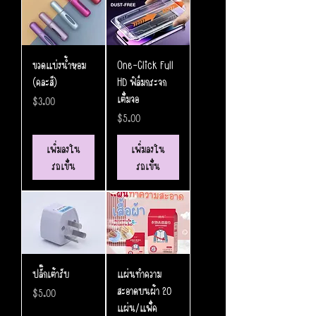
ขวดแบ่งน้ำหอม
One-Click Full
(คละสี)
HD ฟิล์มกระจก
เต็มจอ
ราคา
$3.00
ราคา
$5.00
เพิ่มลงใน
เพิ่มลงใน
รถเข็น
รถเข็น
ปลั๊กเต้ารับ
แผ่นทำความ
สะอาดบนผ้า 20
ราคา
$5.00
แผ่น/แพ็ค