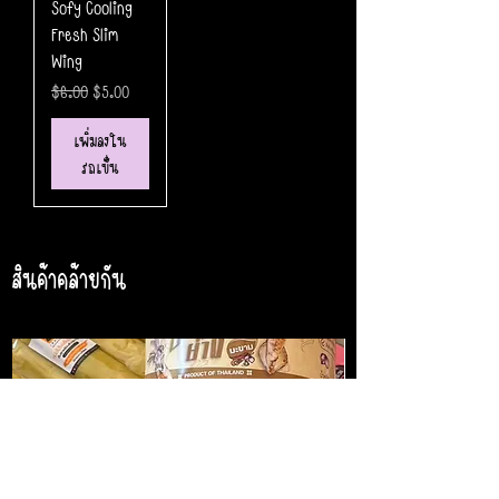
Sofy Cooling
Fresh Slim
Wing
ราคาปกติ
ราคาขายลด
$6.00
$5.00
เพิ่มลงใน
รถเข็น
สินค้าคล้ายกัน