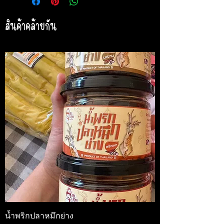
สินค้าคล้ายกัน
น้ำพริกปลาหมึกย่าง
Medireal