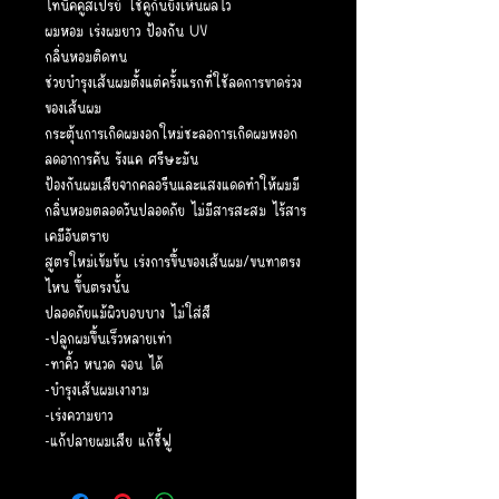
โทนิคคู่สเปรย์ ใช้คู่กันยิ่งเห็นผลไว
ผมหอม เร่งผมยาว ป้องกัน UV
กลิ่นหอมติดทน
ช่วยบำรุงเส้นผมตั้งแต่ครั้งแรกที่ใช้ลดการขาดร่วง
ของเส้นผม
กระตุ้นการเกิดผมงอกใหม่ชะลอการเกิดผมหงอก
ลดอาการคัน รังแค ศรีษะมัน
ป้องกันผมเสียจากคลอรีนและแสงแดดทำให้ผมมี
กลิ่นหอมตลอดวันปลอดภัย ไม่มีสารสะสม ไร้สาร
เคมีอันตราย
สูตรใหม่เข้มข้น เร่งการขึ้นของเส้นผม/ขนทาตรง
ไหน ขึ้นตรงนั้น
ปลอดภัยแม้ผิวบอบบาง ไม่ใส่สี
-ปลูกผมขึ้นเร็วหลายเท่า
-ทาคิ้ว หนวด จอน ได้
-บำรุงเส้นผมเงางาม
-เร่งความยาว
-แก้ปลายผมเสีย แก้ชี้ฟู