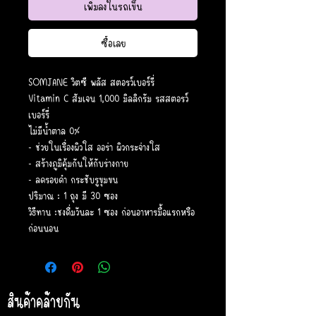
เพิ่มลงในรถเข็น
ซื้อเลย
SOMJANE วิตซี พลัส สตอรว์เบอร์รี่
Vitamin C สัมเจน 1,000 มิลลิกรัม รสสตอรว์
เบอร์รี่
ไม่มีน้ำตาล 0%
- ช่วยในเรื่องผิวใส ออร่า ผิวกระจ่างใส
- สร้างภูมิคุ้มกันให้กับร่างกาย
- ลดรอยดำ กระชับรูขุมขน
ปริมาณ : 1 ถุง มี 30 ซอง
วิธีทาน :ชงดื่มวันละ 1 ซอง ก่อนอาหารมื้อแรกหรือ
ก่อนนอน
สินค้าคล้ายกัน