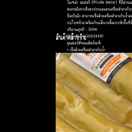
ไมเซล่า วอเตอร์ (Micella Water) ที่มีส่วน
สะอาดผิวจากสิ่งสกปรกและลบเครื่องสำอางกันน
ป้องกันผิว สามารถเช็ดล้างเครื่องสำอางกันน้ำออ
บนใบหน้ามาพร้อมกับแพ็กเกจจิ้งแบบหัวปั๊มที่
ปริมาณสุทธิ : 300m
สินค้าคล้ายกัน
FDA: 10-2-6600034481
คุณสมบัติของผลิตภัณฑ์:
• เช็ดล้างเครื่องสำอางกันน้ำ
• ทำความสะอาดความมันและสิ่งสกปรก
• ไม่ทิ้งความรู้สึกแห้งตึงไว้บนผิว
• เสริมเกราะป้องกันผิวให้แข็งแรง
ส่วนประกอบสำคัญ
จิงจูฉ่าย : เติมความชุ่มชื้นให้ผิวและดูแ