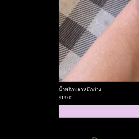
น้ำพริกปลาหมึกย่าง
ราคา
$13.00