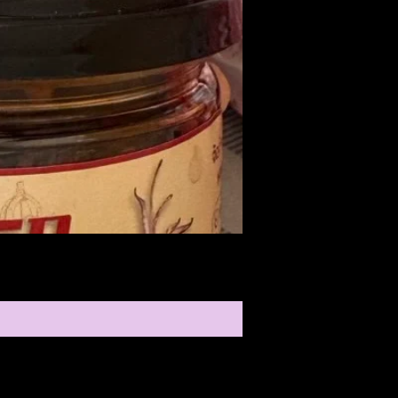
Medireal
ราคา
$25.00