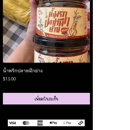
น้ำพริกปลาหมึกย่าง
Medireal
ราคา
ราคา
$13.00
$25.00
เพิ่มลงในรถเข็น