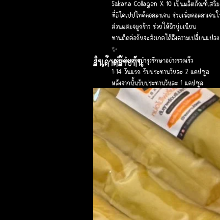
Sakana Collagen X 10 เป็นผลิตภัณฑ์เสริม
ที่มีไดเปปไทด์คอลลาเจน ช่วยเพิ่มคอลลาเจนให้ก
ส่วนผสมจมูกข้าว ช่วยให้ผิวนุ่มเนียน
ทานติดต่อกันจะสังเกตได้ถึงความเปลี่ยนแปลง 
✨
สินค้าคล้ายกัน
เคล็ดลับการบำรุงรักษาอย่างรวดเร็ว
1-14 วันแรก รับประทานวันละ 2 แคปซูล
หลังจากนั้นรับประทานวันละ 1 แคปซูล
ผิวดีขึ้นด้วย “Sakana Collagen X10”
#สักกะ28วัน
#ซาคานะคอลลาเจนX10
#สีโรสโกลด์