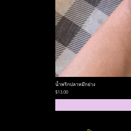
น้ำพริกปลาหมึกย่าง
ราคา
$13.00