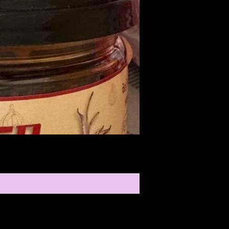
Medireal
ราคา
$25.00