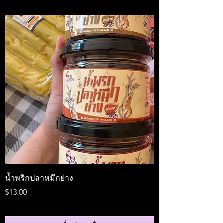
น้ำพริกปลาหมึกย่าง
Medireal
ราคา
ราคา
$13.00
$25.00