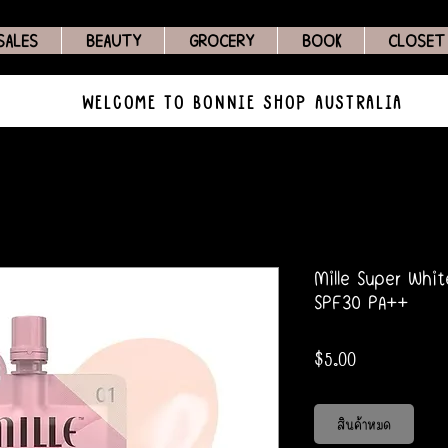
SALES
BEAUTY
GROCERY
BOOK
CLOSET
WELCOME TO BONNIE SHOP AUSTRALIA
Mille Super Whi
SPF30 PA++
ราคา
$5.00
สินค้าหมด