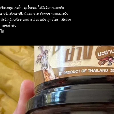
การรับรองคุณภาพใน ทุกขั้นตอน ให้สัมผัสเบาสบายผิว
างใส พร้อมด้วยสารป้องกันแสงแดด ติดทนยาวนานตลอดวัน
 สัมผัสเนียนเรียบ กระจ่างใสตลอดวัน สูตรใหม่! เพิ่มส่วน
ารเกิดริ้วรอย
งใส