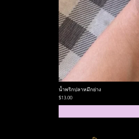
น้ำพริกปลาหมึกย่าง
ราคา
$13.00