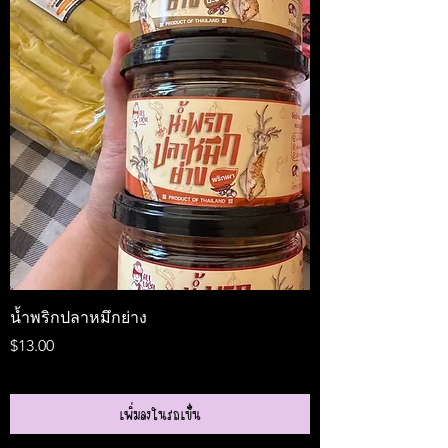
น้ำพริกปลาหมึกย่าง
Medireal
ราคา
ราคา
$13.00
$25.00
เพิ่มลงในรถเข็น