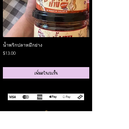
น้ำพริกปลาหมึกย่าง
Medireal
ราคา
ราคา
$13.00
$25.00
เพิ่มลงในรถเข็น