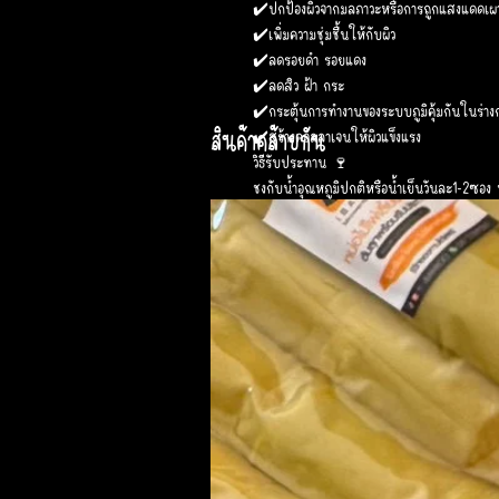
✔️ปกป้องผิวจากมลภาวะหรือการถูกแสงแดดเผ
✔️เพิ่มความชุ่มชื้นให้กับผิว
✔️ลดรอยดำ รอยแดง
✔️ลดสิว ฝ้า กระ
✔️กระตุ้นการทำงานของระบบภูมิคุ้มกันในร่าง
สินค้าคล้ายกัน
✔️สร้างคอลลาเจนให้ผิวแข็งแรง
วิธีรับประทาน 🍷
ชงกับน้ำอุณหภูมิปกติหรือน้ำเย็นวันละ1-2ซอง 
เลขที่อย. 65-1-03662-5-0617