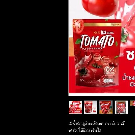
🍅น้ำชงกลูต้ามะเขือเทศ ตรา มิเกว 🍒
✔️ช่วยให้ผิวกระจ่างใส