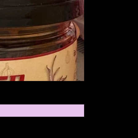
Medireal
ราคา
$25.00