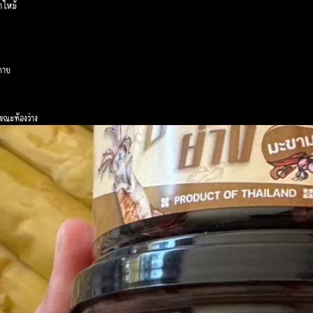
าไหม้
กาย
ขณะท้องว่าง