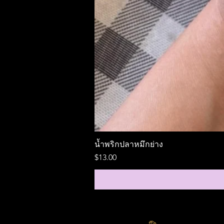
น้ำพริกปลาหมึกย่าง
ราคา
$13.00