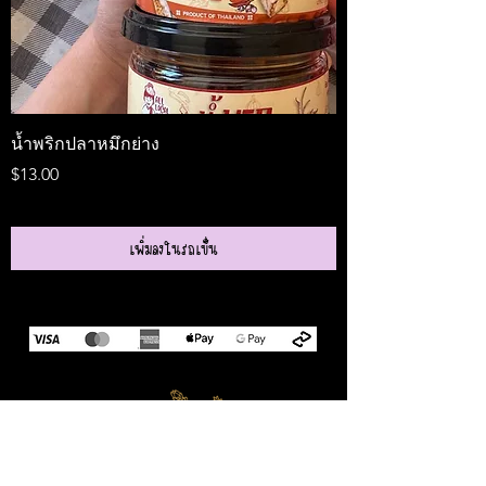
น้ำพริกปลาหมึกย่าง
Medireal
ราคา
ราคา
$13.00
$25.00
เพิ่มลงในรถเข็น