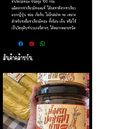
ชาเขียวมัทฉะ ชนิดถุง 100 กรัม
ผลิตจากชาเขียวมัทฉะแท้ ได้รสชาติจากชาเขียว
แบบญี่ปุ่น หอม เข้มข้น ไม่มีรสฝาด ขม เหมาะ
สำหรับชงดื่มชาเขียวมัทฉะ ทั้งร้อน-เย็น หรือใช้
เป็นวัตถุดิบทำเบเกอรี่ต่างๆ ได้หลากหลายชนิด
สินค้าคล้ายกัน