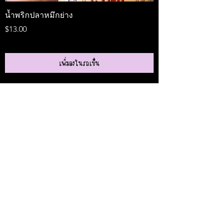
น้ำพริกปลาหมึกย่าง
Medireal
ราคา
ราคา
$13.00
$25.00
เพิ่มลงในรถเข็น