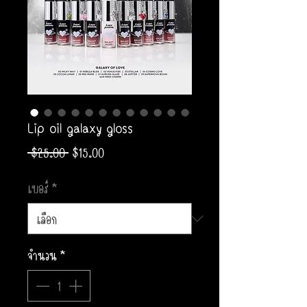
Lip oil galaxy gloss
ราคา
ราคา
 $25.00 
$15.00
ปกติ
ขาย
เบอร์
*
ลด
จำนวน
*