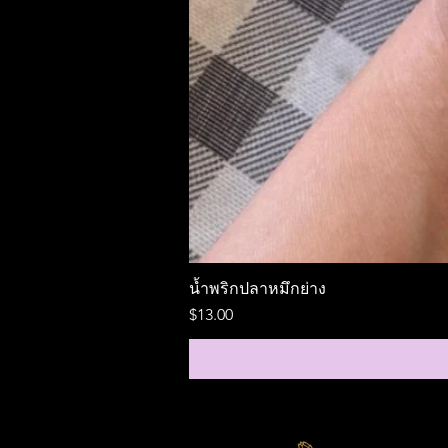
น้ำพริกปลาหมึกย่าง
ราคา
$13.00