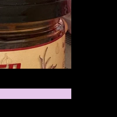
Medireal
ราคา
$25.00