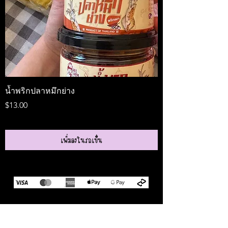
น้ำพริกปลาหมึกย่าง
Medireal
ราคา
ราคา
$13.00
$25.00
เพิ่มลงในรถเข็น