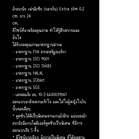
ผ้าอนามัย เฟรลิเซีย (กลางวัน) Extra slim 0.2
cm. ยาว 24
cm.
ดีไซน์ที่มาพร้อมคุณภาพ ทำให้รู้สึกสบายและ
มั่นใจ
ได้รับรองคุณภาพมาตราฐานสากล
- มาตราฐาน FDA จากสหรัฐอเมริกา
- มาตราฐาน ISO 9001
- มาตราฐาน ISO 13485
- มาตราฐาน HALAL
- มาตราฐาน IQNet
- มาตราฐาน SGS
- เลขจดแจ้ง อย. 10-2-6600039061
ออกแบบมาด้วยความเข้าใจ และใส่ใจผู้หญิงในวัน
นั้นของเดือน
* ดูดซับได้ดีเป็นพิเศษจากแกนผ้าฝ้าย แผ่นรองผ้า
อนามัยมีแกนโพลิเมอร์ดูดซับเป็นพิเศษ ที่มีการ
ออกแบบถึง 5 ชั้น
* ดีไซน์บางเฉียบ ผิวบางเป็นพิเศษ ที่โค้งงอตาม