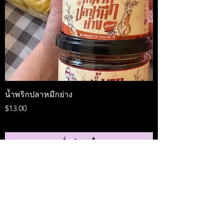
น้ำพริกปลาหมึกย่าง
Medireal
ราคา
ราคา
$13.00
$25.00
เพิ่มลงในรถเข็น