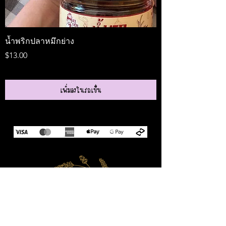
น้ำพริกปลาหมึกย่าง
Medireal
ราคา
ราคา
$13.00
$25.00
เพิ่มลงในรถเข็น