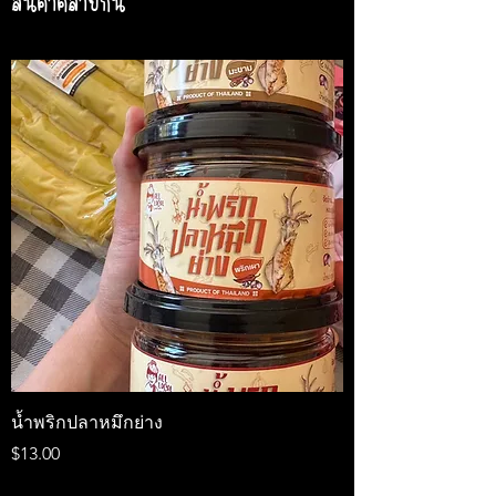
สินค้าคล้ายกัน
น้ำพริกปลาหมึกย่าง
Medireal
ราคา
ราคา
$13.00
$25.00