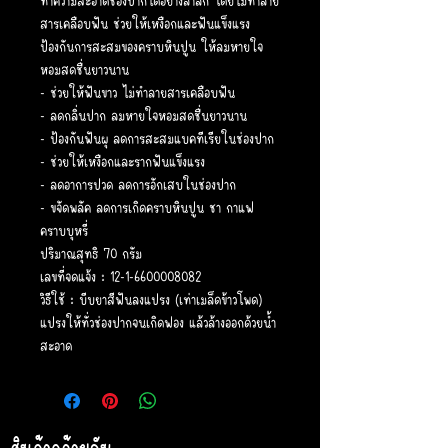
ทำความสะอาดช่องปากได้อย่างล้ำลึก โดยไม่ทำลาย
สารเคลือบฟัน ช่วยให้เหงือกและฟันแข็งแรง
ป้องกันการสะสมของคราบหินปูน ให้ลมหายใจ
หอมสดชื่นยาวนาน
- ช่วยให้ฟันขาว ไม่ทำลายสารเคลือบฟัน
- ลดกลิ่นปาก ลมหายใจหอมสดชื่นยาวนาน
- ป้องกันฟันผุ ลดการสะสมแบคทีเรียในช่องปาก
- ช่วยให้เหงือกและรากฟันแข็งแรง
- ลดอาการปวด ลดการอักเสบในช่องปาก
- ขจัดพลัค ลดการเกิดคราบหินปูน ชา กาแฟ
คราบบุหรี่
ปริมาณสุทธิ 70 กรัม
เลขที่จดแจ้ง : 12-1-6600008082
วิธีใช้ : บีบยาสีฟันลงแปรง (เท่าเมล็ดข้าวโพด)
แปรงให้ทั่วช่องปากจนเกิดฟอง แล้วล้างออกด้วยน้ำ
สะอาด