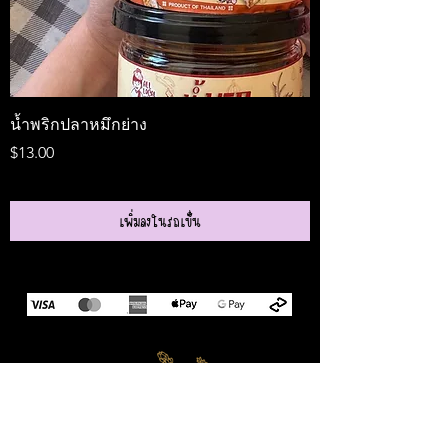
น้ำพริกปลาหมึกย่าง
Medireal
ราคา
ราคา
$13.00
$25.00
เพิ่มลงในรถเข็น