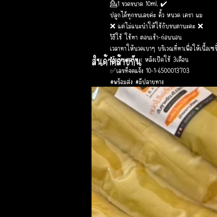
💁1 ขวดขนาด 10ml. ✔️
ปลูกได้ทุกขนเลยค่ะ คิ้ว หนวด เครา ผม
❌ แต่ไม่แนะนำให้ใช้กับขนตานะคะ ❌
วิธีใช้ ใช้ทา ตอนเช้า-ก่อนนอน
เวลาทาให้นวดเบาๆ บริเวณที่ทาเพื่อให้เนื้อเซรั
สินค้าคล้ายกัน
❗วันหมดอายุ : หลังเปิดใช้ 3เดือน
✅เลขที่จดแจ้ง 10-1-6500013703
#พร้อมส่ง #มีปลายทาง
#ปลูกคิ้ว #ปลูกหนวด #เซรั่มปลูกคิ้ว #เซรั่
#ปลูกผม #CuteSerum #คิวท์เซรั่ม #คิวท์โ