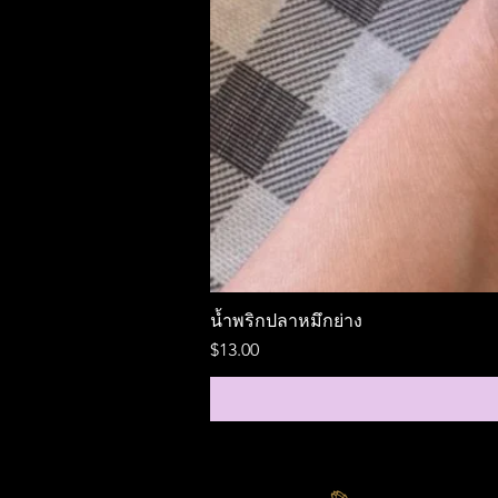
น้ำพริกปลาหมึกย่าง
ราคา
$13.00