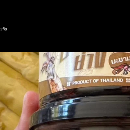
่มซึม
มปลูกหนวด
ซคิวท์ #CuteSoCute