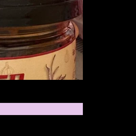
Medireal
ราคา
$25.00