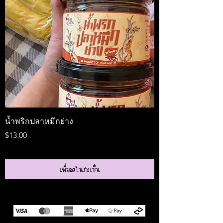
น้ำพริกปลาหมึกย่าง
Medireal
ราคา
ราคา
$13.00
$25.00
เพิ่มลงในรถเข็น