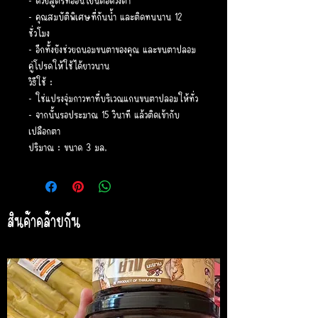
- ด้วยสูตรที่อ่อนโยนต่อดวงตา
- คุณสมบัติพิเศษที่กันน้ำ และติดทนนาน 12
ชั่วโมง
- อีกทั้งยังช่วยถนอมขนตาของคุณ และขนตาปลอม
คู่โปรดให้ใช้ได้ยาวนาน
วิธีใช้ :
- ใช่แปรงจุ่มกาวทาที่บริเวณแกนขนตาปลอมให้ทั่ว
- จากนั้นรอประมาณ 15 วินาที แล้วติดเข้ากับ
เปลือกตา
ปริมาณ : ขนาด 3 มล.
สินค้าคล้ายกัน