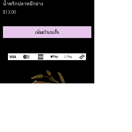
น้ำพริกปลาหมึกย่าง
Medireal
ราคา
ราคา
$13.00
$25.00
เพิ่มลงในรถเข็น