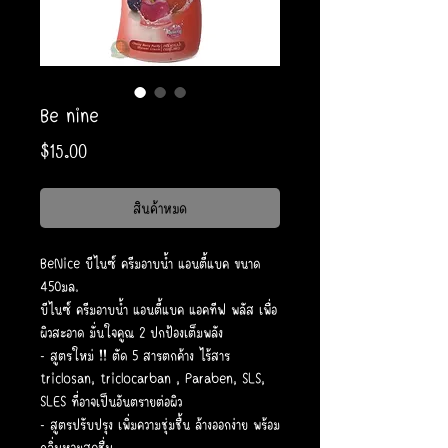
Be nine
ราคา
$15.00
สินค้าหมด
BeNice บีไนซ์ ครีมอาบน้ำ แอนตี้แบค ขนาด
450มล.
บีไนซ์ ครีมอาบน้ำ แอนตี้แบค แอคทีฟ พลัส เพื่อ
ผิวสะอาด มั่นใจคูณ 2 ปกป้องเต็มพลัง
- สูตรใหม่ !! ตัด 5 สารตกค้าง ไร้สาร
triclosan, triclocarban , Paraben, SLS,
SLES ที่อาจเป็นอันตรายต่อผิว
- สูตรปรับปรุง เพิ่มความชุ่มชื้น ล้างออกง่าย พร้อม
กลิ่นหอมสดชื่น