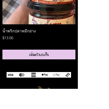
น้ำพริกปลาหมึกย่าง
Medireal
ราคา
ราคา
$13.00
$25.00
เพิ่มลงในรถเข็น