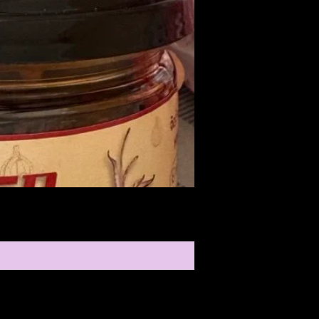
Medireal
ราคา
$25.00