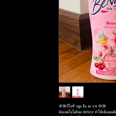
🌸🌺บีไนซ์ บลูม อิน อะ บาธ 🌸🌺
ด้วยเทคโนโลยีของ BeNice ทำให้กลิ่นหอมติ