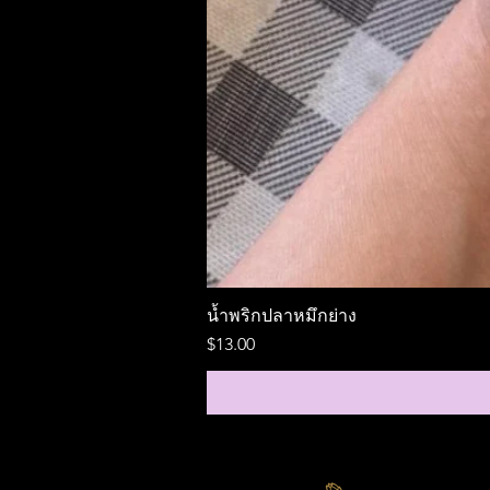
น้ำพริกปลาหมึกย่าง
ราคา
$13.00