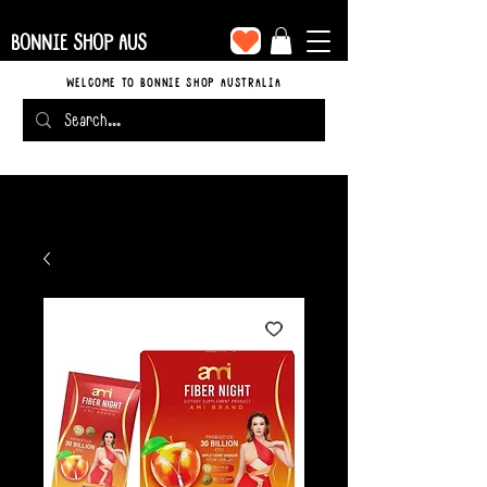
BONNIE SHOP AUS
WELCOME TO BONNIE SHOP AUSTRALIA