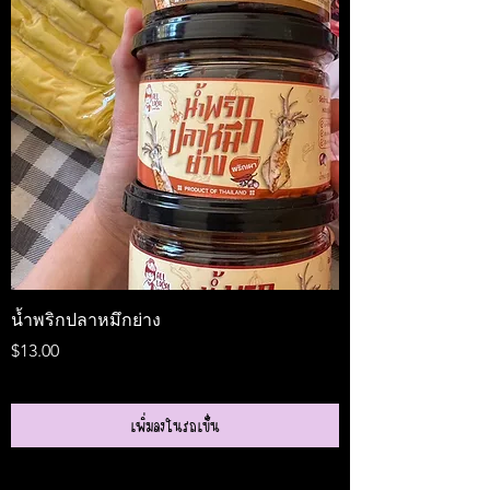
น้ำพริกปลาหมึกย่าง
Medireal
ราคา
ราคา
$13.00
$25.00
เพิ่มลงในรถเข็น