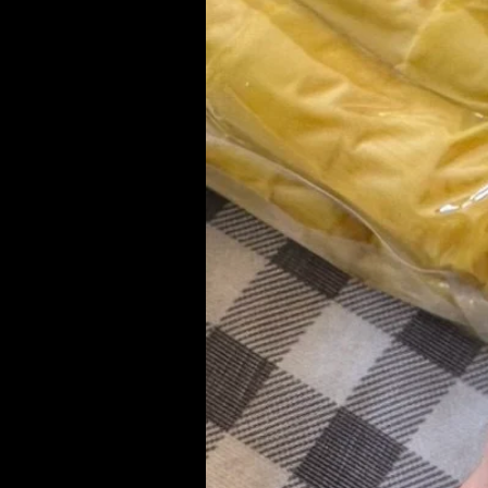
หอยจะนิ่มฟูขึ้นมา
จนคืนตัวเหมือนหอยต้มสุก
จากนั้นนำไปประกอบอาหาร
ตามชอบได้เลยค่ะ
สำหรับร้านอาหาร
เพื่อความสะดวก รวดเร็ว
อาจจะทำการแช่หอยไว้ทีละเยอะๆ
พอหอยนิ่มแล้วก็เก็บใส่ตู้เย็น
เมื่อมีลูกค้ามาสั่งค่อยแบ่ง
ออกไปทำอาหารทีละส่วน สะดวกดีค่ะ
สินค้าเก็บได้นาน 12 เดือน
มีวิธีทำหน้าซอง
มีรายละเอียดสินค้าจัดเจน
ฉลากสินค่าสองภาษา ไทย อังกฤษ
มีวันผลิตและวันหมดอายุ
วิธีจัดเก็บ
สามารถเก็บนอกตู้เย็นได้
ถ้าเก็บในตู้เย็นควรปิดปากถุงให้สนิท
เก็บในที่แห้งเย็น ไม่ร้อน ไม่ชื้น
ไม่ปล่อยให้แดดเลียหรือตากแดด