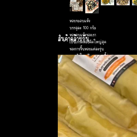
หอยขมอบแห้ง
บรรจุละ 100 กรัม
หอยอบแห้งของเรา
สินค้าคล้ายกัน
เป็นเกรดหอยคัดใหญ่สุด
ของการขึ้นหอยแต่ละรุ่น
หอยตัวใหญ่จึงขายราคานี้ค่ะ
สำหรับนำไปแช่น้ำให้นิ่ม
แล้วนำไปประกอบอาหาร
(มีวิธีการทำให้ที่หน้าซอง)
เหมาะสำหรับทำแกงคั่วหอยขม
แกงอ่อม ผัดฉ่า ผัดกะเพรา
หรือลวกต้มทานกับน้ำจิ้ม
กินแกล้มกับส้มตำ
วิธีแช่หอย
น้ำแรกต้มในน้ำเดือด 20 นาที
แล้วยกลงจากเตา
พักแช่ไว้ในน้ำนั้น 5-6 ชั่วโมง