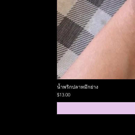
#หอยขม #หอยขมอบแห้ง #หอยขมแกะ
ร้านออลซีซั่นฟู้ดส์ allseasonfoodsstore
ขอขอบคุณลูกค้าทุกท่านที่อุดหนุน 🙏❤️🤗
น้ำพริกปลาหมึกย่าง
ราคา
$13.00