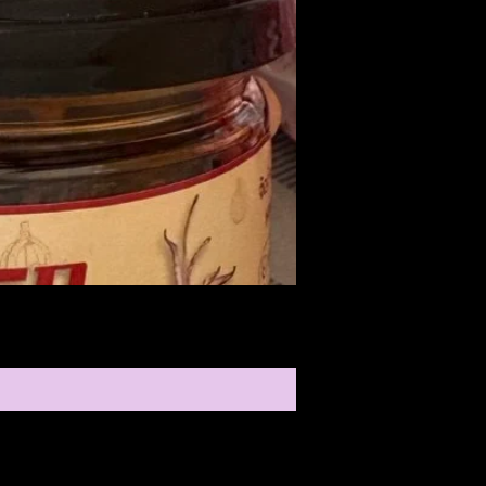
Medireal
ราคา
$25.00