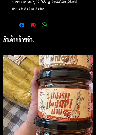
บ๊วยหวาน ตรากู๊ดดี้ 160 g sweeten plums
แยกห่อ สะอาด สะดวก
สินค้าคล้ายกัน