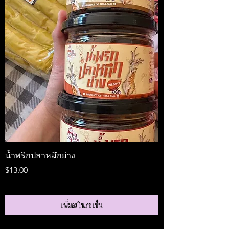
น้ำพริกปลาหมึกย่าง
Medireal
ราคา
ราคา
$13.00
$25.00
เพิ่มลงในรถเข็น