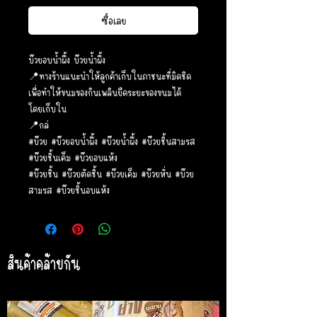
ซื้อเลย
บ๊วยอบน้ำผึ้ง บ๊วยน้ำผึ้ง
📍ทางร้านแนะนำให้ลูกค้าเก็บในภาชนะที่มิดชิด
เพื่อทำให้ขนมของกินเพลินยืดระยะของขนมได้
โดยเก็บใน
📍กล่
#บ๊วย #บ๊วยอบน้ำผึ้ง #บ๊วยน้ำผึ้ง #บ๊วยชิ้นสามรส
#บ๊วยชิ้นเค็ม #บ๊วยอบแห้ง
#บ๊วยชิ้น #บ๊วยตัดชิ้น #บ๊วยเค็ม #บ๊วยหั่น #บ๊วย
สามรส #บ๊วยชิ้นอบแห้ง
สินค้าคล้ายกัน