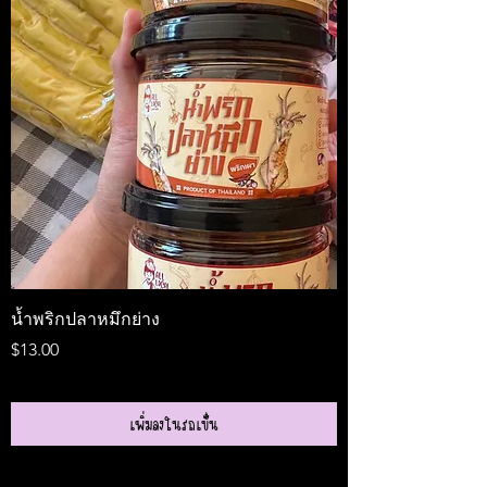
น้ำพริกปลาหมึกย่าง
Medireal
ราคา
ราคา
$13.00
$25.00
เพิ่มลงในรถเข็น