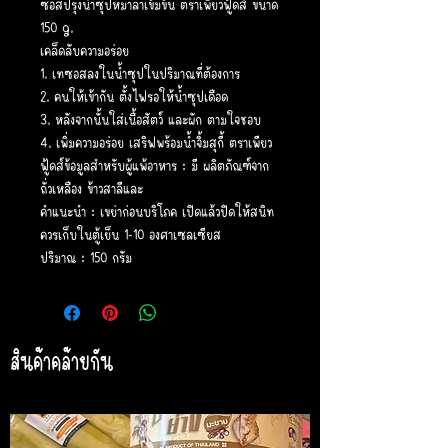
ซอสปรุงน้ำซุปหม่าล่าเข้มข้น ตราเพียวฟู้ดส์ ขนาด
150 g.
เคล็ดลับความอร่อย
1. เทซอสลงในน้ำซุปในปริมาณที่ต้องการ
2. คนให้เข้ากัน ตั้งไฟรอให้น้ำซุปเดือด
3. หลังจากนั้นใส่เนื้อสัตว์ และผัก ตามใจชอบ
4. เพิ่มความอร่อย เสริฟพร้อมน้ำจิ้มสุกี้ ตราเพียว
ฟู้ดส์ข้อมูลสำหรับผู้แพ้อาหาร : มี ผลิตภัณฑ์จาก
ถั่วเหลือง ข้าวสาลีและ
คำแนะนำ : เขย่าก่อนบริโภค เปิดแล้วปิดให้สนิท
ควรเก็บในตู้เย็น 1-10 องศาเซลเซียส
ปริมาณ : 150 กรัม
สินค้าคล้ายกัน