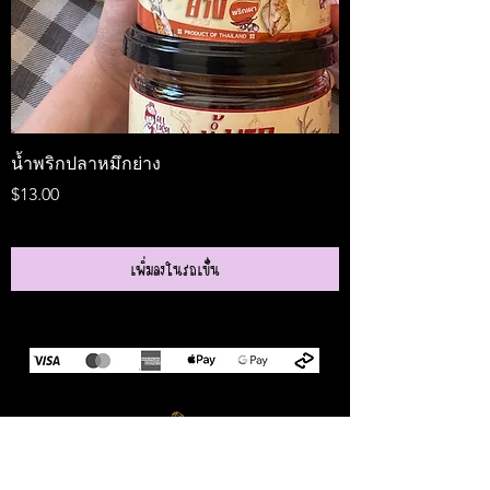
น้ำพริกปลาหมึกย่าง
Medireal
ราคา
ราคา
$13.00
$25.00
เพิ่มลงในรถเข็น