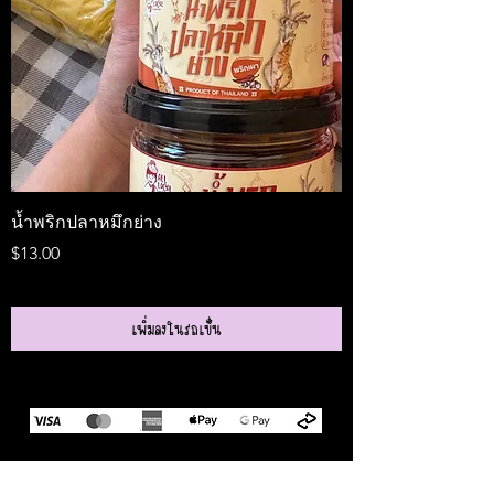
น้ำพริกปลาหมึกย่าง
Medireal
ราคา
ราคา
$13.00
$25.00
เพิ่มลงในรถเข็น