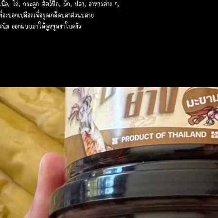
ื้อ, ไก่, กระดูก สัตว์ปีก, ผัก, ปลา, อาหารต่าง ๆ,
ื่องปอกเปลือกเพื่อขูดเกล็ดปลาส่วนปลาย
ิม ออกแบบมาให้ดูหรูหราในครัว