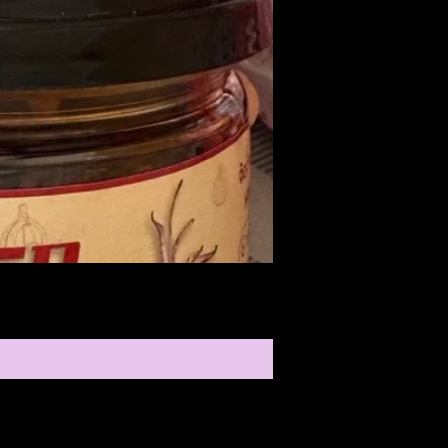
Medireal
ราคา
$25.00