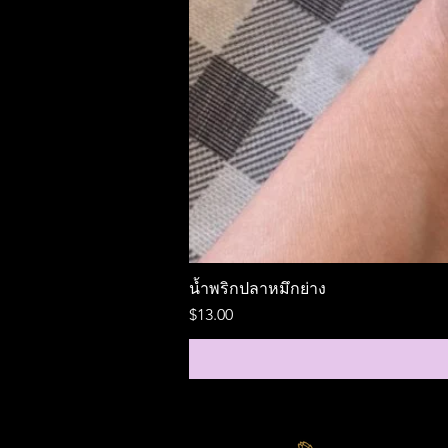
น้ำพริกปลาหมึกย่าง
ราคา
$13.00