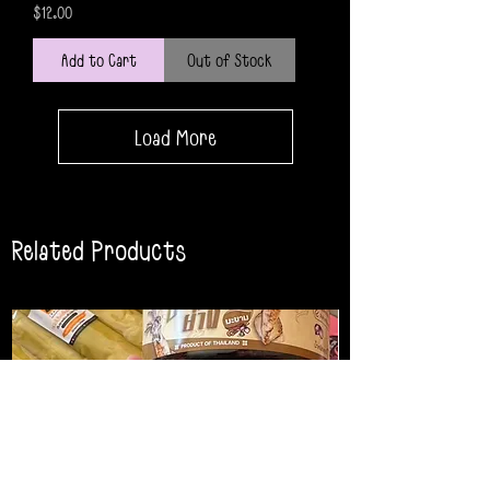
Price
$12.00
Add to Cart
Out of Stock
Load More
Related Products