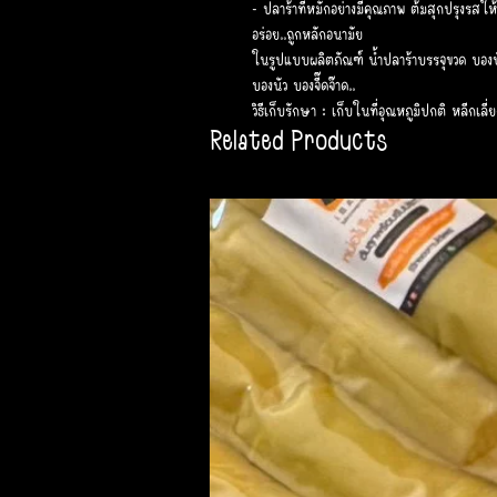
- ปลาร้าที่หมักอย่างมีคุณภาพ ต้มสุกปรุงรสใ
อร่อย..ถูกหลักอนามัย
ในรูปแบบผลิตภัณฑ์ น้ำปลาร้าบรรจุขวด บอง
บองนัว บองจี๊ดจ๊าด..
วิธีเก็บรักษา : เก็บในที่อุณหภูมิปกติ หลีกเล
Related Products