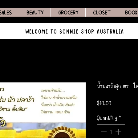
SALES
BEAUTY
GROCERY
CLOSET
BOOK
WELCOME TO BONNIE SHOP AUSTRALIA
น้ำปลาร้าสุก ตรา ไห
Price
$10.00
Quantity
*