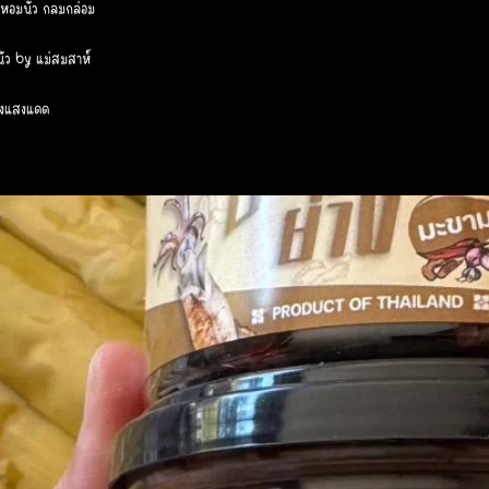
ห้หอมนัว กลมกล่อม
นัว by แม่สมสาห์
ี่ยงแสงแดด